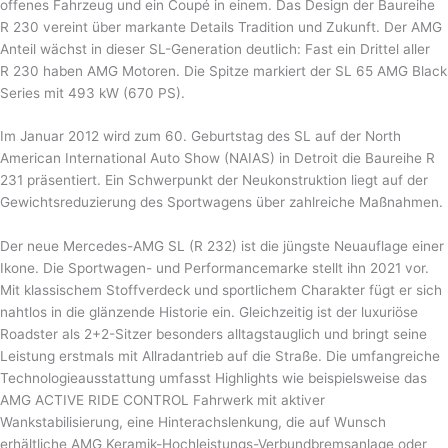
offenes Fahrzeug und ein Coupé in einem. Das Design der Baureihe
R 230 vereint über markante Details Tradition und Zukunft. Der AMG
Anteil wächst in dieser SL-Generation deutlich: Fast ein Drittel aller
R 230 haben AMG Motoren. Die Spitze markiert der SL 65 AMG Black
Series mit 493 kW (670 PS).
Im Januar 2012 wird zum 60. Geburtstag des SL auf der North
American International Auto Show (NAIAS) in Detroit die Baureihe R
231 präsentiert. Ein Schwerpunkt der Neukonstruktion liegt auf der
Gewichtsreduzierung des Sportwagens über zahlreiche Maßnahmen.
Der neue Mercedes-AMG SL (R 232) ist die jüngste Neuauflage einer
Ikone. Die Sportwagen- und Performancemarke stellt ihn 2021 vor.
Mit klassischem Stoffverdeck und sportlichem Charakter fügt er sich
nahtlos in die glänzende Historie ein. Gleichzeitig ist der luxuriöse
Roadster als 2+2-Sitzer besonders alltagstauglich und bringt seine
Leistung erstmals mit Allradantrieb auf die Straße. Die umfangreiche
Technologieausstattung umfasst Highlights wie beispielsweise das
AMG ACTIVE RIDE CONTROL Fahrwerk mit aktiver
Wankstabilisierung, eine Hinterachslenkung, die auf Wunsch
erhältliche AMG Keramik-Hochleistungs-Verbundbremsanlage oder