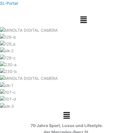
Zum
SL-Portal
Inhalt
Menü
springen
Menü
70 Jahre Sport, Luxus und Lifestyle:
der Mercedes-Benz SL