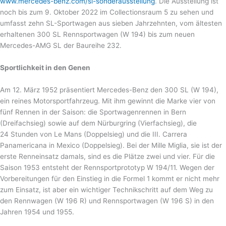
www.mercedes-benz.com/sl-sonderausstellung
. Die Ausstellung ist
noch bis zum 9. Oktober 2022 im Collectionsraum 5 zu sehen und
umfasst zehn SL-Sportwagen aus sieben Jahrzehnten, vom ältesten
erhaltenen 300 SL Rennsportwagen (W 194) bis zum neuen
Mercedes-AMG SL der Baureihe 232.
Sportlichkeit in den Genen
Am 12. März 1952 präsentiert Mercedes-Benz den 300 SL (W 194),
ein reines Motorsportfahrzeug. Mit ihm gewinnt die Marke vier von
fünf Rennen in der Saison: die Sportwagenrennen in Bern
(Dreifachsieg) sowie auf dem Nürburgring (Vierfachsieg), die
24 Stunden von Le Mans (Doppelsieg) und die III. Carrera
Panamericana in Mexico (Doppelsieg). Bei der Mille Miglia, sie ist der
erste Renneinsatz damals, sind es die Plätze zwei und vier. Für die
Saison 1953 entsteht der Rennsportprototyp W 194/11. Wegen der
Vorbereitungen für den Einstieg in die Formel 1 kommt er nicht mehr
zum Einsatz, ist aber ein wichtiger Technikschritt auf dem Weg zu
den Rennwagen (W 196 R) und Rennsportwagen (W 196 S) in den
Jahren 1954 und 1955.