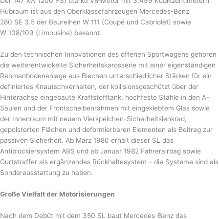
Der 147 kW (200 PS) starke V8‑Motor mit 3.499 Kubikzentimetern
Hubraum ist aus den Oberklassefahrzeugen Mercedes-Benz
280 SE 3.5 der Baureihen W 111 (Coupé und Cabriolet) sowie
W 108/109 (Limousine) bekannt.
Zu den technischen Innovationen des offenen Sportwagens gehören
die weiterentwickelte Sicherheitskarosserie mit einer eigenständigen
Rahmenbodenanlage aus Blechen unterschiedlicher Stärken für ein
definiertes Knautschverhalten, der kollisionsgeschützt über der
Hinterachse eingebaute Kraftstofftank, hochfeste Stähle in den A-
Säulen und der Frontscheibenrahmen mit eingeklebtem Glas sowie
der Innenraum mit neuem Vierspeichen-Sicherheitslenkrad,
gepolsterten Flächen und deformierbaren Elementen als Beitrag zur
passiven Sicherheit. Ab März 1980 erhält dieser SL das
Antiblockiersystem ABS und ab Januar 1982 Fahrerairbag sowie
Gurtstraffer als ergänzendes Rückhaltesystem – die Systeme sind als
Sonderausstattung zu haben.
Große Vielfalt der Motorisierungen
Nach dem Debüt mit dem 350 SL baut Mercedes-Benz das