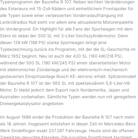
Typenprogramm der Baureihe R 107. Neben leichten Veränderungen
des Exterieurs mit 15-Zoll-Rädern und einheitlichem Frontspoiler für
alle Typen sowie einer verbesserten Vorderradaufhängung mit
Lenkrollradius Null steht vor allem eine aktualisierte Motorenpalette
im Vordergrund. Ein Highlight für alle Fans der Sportwagen mit dem
Stern ist dabei der 300 SL mit 3-Liter-Sechszylindermotor. Denn
dieser 138 kW (188 PS) starke Sportwagen bringt jene
Typbezeichnung zurück ins Programm, mit der die SL-Geschichte im
März 1952 beginnt. Neu ist auch der 420 SL (160 kW/218 PS),
während der 500 SL (180 kW/245 PS) einen überarbeiteten Motor
mit elektronischer Zündanlage und der elektronisch-mechanisch
gesteuerten Einspritzanlage Bosch KE-Jetronic erhält. Spitzenmodell
der Baureihe R 107 ist der 560 SL mit spektakulärem 5,6-Liter-V8-
Motor. Er bleibt jedoch dem Export nach Nordamerika, Japan und
Australien vorbehalten. Sämtliche Typen werden nun mit geregeltem
Dreiwegekatalysator angeboten.
Im August 1989 endet die Produktion der Baureihe R 107 nach mehr
als 18 Jahren. Insgesamt entstehen in dieser Zeit im Mercedes-Benz
Werk Sindelfingen exakt 237.287 Fahrzeuge. Heute sind die offenen
Zweisitzer gesuchte Klassiker: Die luxuriöse Sportlichkeit fasziniert