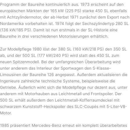
Programm der Baureihe kontinuierlich aus. 1973 erscheint auf den
europäischen Märkten der 165 kW (225 PS) starke 450 SL ebenfalls
mit Achtzylindermotor, der ab Herbst 1971 zunächst dem Export nach
Nordamerika vorbehalten ist. 1974 folgt der Sechszylindertyp 280 SL
(136 kW/185 PS). Damit ist nun erstmals in der SL-Historie eine
Baureihe in drei verschiedenen Motorisierungen erhältlich.
Zur Modellpflege 1980 löst der 380 SL (160 kW/218 PS) den 350 SL
ab, und der 500 SL (177 kW/240 PS) wird statt des 450 SL zum
neuen Spitzenmodell. Bei der umfangreichen Überarbeitung wird
unter anderem das Interieur der Sportwagen den S-Klasse-
Limousinen der Baureihe 126 angepasst. Außerdem aktualisieren die
Ingenieure zahlreiche technische Systeme, beispielsweise die
Getriebe. Äußerlich wirkt sich die Modellpflege nur dezent aus, unter
anderem mit Motorhauben aus Leichtmetall und Frontspoiler. Der
500 SL erhält außerdem den Leichtmetall-Kofferraumdeckel mit
schwarzem Kunststoff-Heckspoiler des SLC-Coupés mit 5-Liter-V8-
Motor.
1985 präsentiert Mercedes-Benz erneut ein komplett überarbeitetes